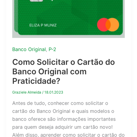
Banco Original
,
P-2
Como Solicitar o Cartão do
Banco Original com
Praticidade?
Graziele Almeida
/
18.01.2023
Antes de tudo, conhecer como solicitar o
cartão do Banco Original e quais modelos o
banco oferece são informações importantes
para quem deseja adquirir um cartão novo!
Além disso, aprender como solicitar o cartão do