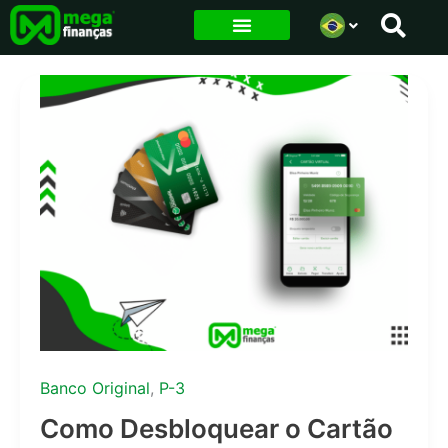
Ir
para
o
conteúdo
Banco Original
,
P-3
Como Desbloquear o Cartão