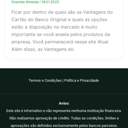
Graziele Almeida
/
18.01.2023
Ficar por dentro de quais são as Vantagens do
Cartão do Banco Original e quais as opções
estão a disposição no mercado é muito
importante se você anseia pelos produtos da
empresa. Você permanecerá nesse site Atual
Além disso, as Vantagens do
Termos e Condições
|
Política e Privacidade
Aviso:
Este site é informativo e não representa nenhuma instituição financeira.
Não realizamos aprovação de crédito. Todas as condições, limites e
aprovações são definidos exclusivamente pelos bancos parceiros.