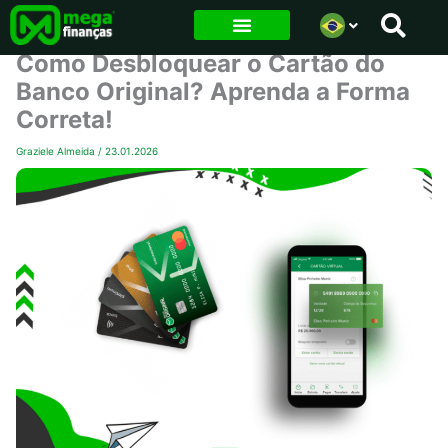
Ir
para
Como Desbloquear o Cartão do
o
Banco Original? Aprenda a Forma
conteúdo
Correta!
Graziele Almeida
/
23.01.2026