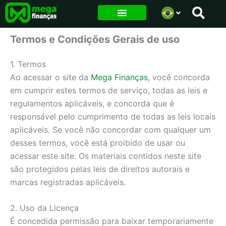
Ir
para
o
Termos e Condições Gerais de uso
conteúdo
1. Termos
Ao acessar o site da
Mega Finanças
, você concorda
em cumprir estes termos de serviço, todas as leis e
regulamentos aplicáveis, e concorda que é
responsável pelo cumprimento de todas as leis locais
aplicáveis. Se você não concordar com qualquer um
desses termos, você está proibido de usar ou
acessar este site. Os materiais contidos neste site
são protegidos pelas leis de direitos autorais e
marcas registradas aplicáveis.
2. Uso da Licença
É concedida permissão para baixar temporariamente