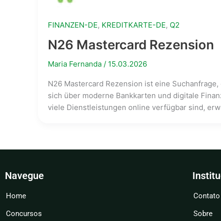
FINANZEN-DE
,
KREDITKARTE-DE
,
Q2
N26 Mastercard Rezension
Maria Fernanda
/
15.03.2026
N26 Mastercard Rezension ist eine Suchanfrage,
sich über moderne Bankkarten und digitale Finanz
viele Dienstleistungen online verfügbar sind, erw
Navegue
Instit
Home
Contato
Concursos
Sobre