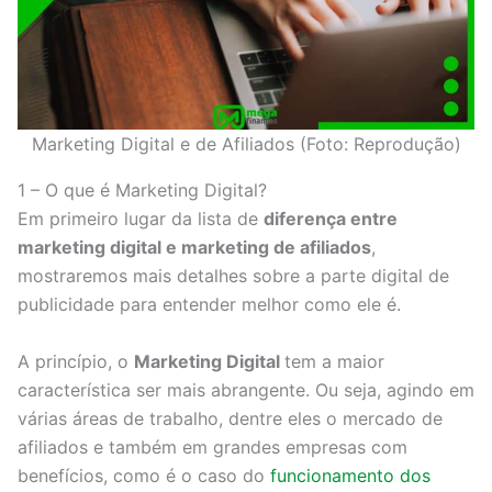
Marketing Digital e de Afiliados (Foto: Reprodução)
1 – O que é Marketing Digital?
Em primeiro lugar da lista de
diferença entre
marketing digital e marketing de afiliados
,
mostraremos mais detalhes sobre a parte digital de
publicidade para entender melhor como ele é.
A princípio, o
Marketing Digital
tem a maior
característica ser mais abrangente. Ou seja, agindo em
várias áreas de trabalho, dentre eles o mercado de
afiliados e também em grandes empresas com
benefícios, como é o caso do
funcionamento dos