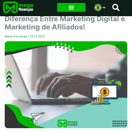
Ir
para
Diferença Entre Marketing Digital e
o
Marketing de Afiliados!
conteúdo
Maria Fernanda
/
15.12.2022