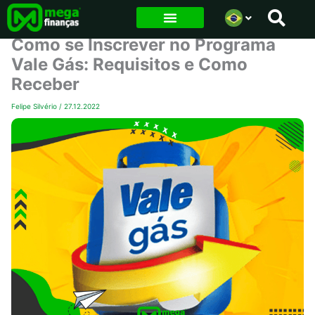
Ir
para
Como se Inscrever no Programa
o
Vale Gás: Requisitos e Como
conteúdo
Receber
Felipe Silvério
/
27.12.2022