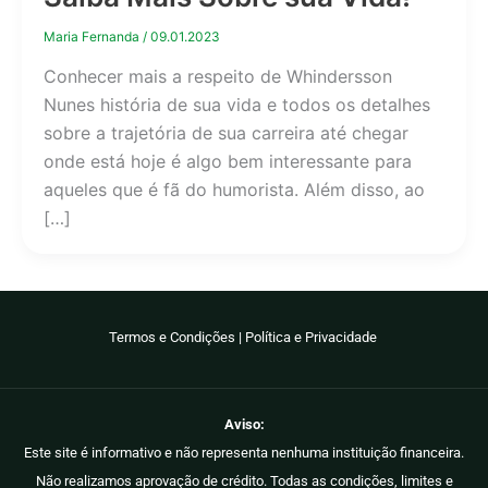
Maria Fernanda
/
09.01.2023
Conhecer mais a respeito de Whindersson
Nunes história de sua vida e todos os detalhes
sobre a trajetória de sua carreira até chegar
onde está hoje é algo bem interessante para
aqueles que é fã do humorista. Além disso, ao
[…]
Termos e Condições
|
Política e Privacidade
Aviso:
Este site é informativo e não representa nenhuma instituição financeira.
Não realizamos aprovação de crédito. Todas as condições, limites e