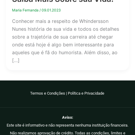
Maria Fernanda
/
09.01.2023
Conhecer mais a respeito de Whindersson
Nunes história de sua vida e todos os detalhes
sobre a trajetória de sua carreira até chegar
onde está hoje é algo bem interessante para
aqueles que é fã do humorista. Além disso, ao
[…]
Termos e Condições
|
Política e Privacidade
Aviso:
Este site é informativo e não representa nenhuma instituição financeira.
Não realizamos aprovação de crédito. Todas as condições, limites e