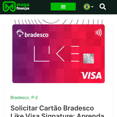
Ir
para
o
conteúdo
Bradesco
,
P-2
Solicitar Cartão Bradesco
Like Visa Signature: Aprenda