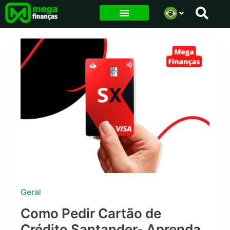
Ir
para
o
conteúdo
Geral
Como Pedir Cartão de
Crédito Santander- Aprenda