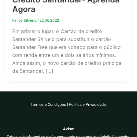
Agora
Felipe Silvério
/
22.06.2022
Em primeiro lugar, o Cartão de crédito
Santander SX veio para substituir o cartão
Santander Free que era voltado para o público
com renda entre um e dois salários mínimos.
Ainda assim, o novo cartão de crédito principal
da Santander, […]
Termos e Condições
|
Política e Privacidade
Aviso:
Este site é informativo e não representa nenhuma instituição financeira.