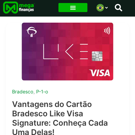
Ir
para
o
conteúdo
Bradesco
,
P-1-o
Vantagens do Cartão
Bradesco Like Visa
Signature: Conheça Cada
Uma Delas!