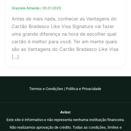
Graziele Almeida
/
20.01.2023
Antes de mais nada, conhecer as Vantagens do
Cartão Bradesco Like Visa Signature vai fazer
uma grande diferença na hora de escolher qual
cartão é melhor para você. Ter em mente quais
são as Vantagens do Cartão Bradesco Like Visa
[…]
Termos e Condições
|
Política e Privacidade
Aviso:
Este site é informativo e não representa nenhuma instituição financeira.
Não realizamos aprovação de crédito. Todas as condições, limites e