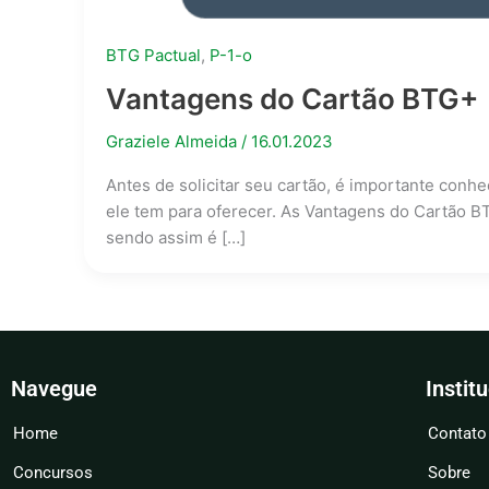
BTG Pactual
,
P-1-o
Vantagens do Cartão BTG+
Graziele Almeida
/
16.01.2023
Antes de solicitar seu cartão, é importante con
ele tem para oferecer. As Vantagens do Cartão B
sendo assim é […]
Navegue
Instit
Home
Contato
Concursos
Sobre