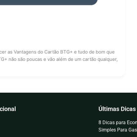
hecer as Vantagens do Cartão BTG+ e tudo de bom que
TG+ não são poucas e vão além de um cartão qualquer,
ucional
Últimas Dicas
8 Dicas para Econ
Simples Para Gas