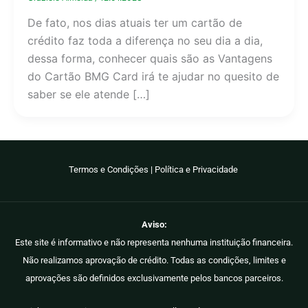
De fato, nos dias atuais ter um cartão de
crédito faz toda a diferença no seu dia a dia,
dessa forma, conhecer quais são as Vantagens
do Cartão BMG Card irá te ajudar no quesito de
saber se ele atende […]
Termos e Condições
|
Política e Privacidade
Aviso:
Este site é informativo e não representa nenhuma instituição financeira.
Não realizamos aprovação de crédito. Todas as condições, limites e
aprovações são definidos exclusivamente pelos bancos parceiros.