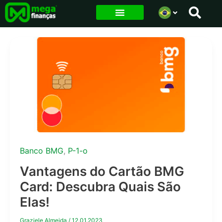
Ir
para
o
conteúdo
Banco BMG
,
P-1-o
Vantagens do Cartão BMG
Card: Descubra Quais São
Elas!
Graziele Almeida
/
12.01.2023