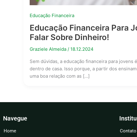
Educação Financeira
Educação Financeira Para J
Falar Sobre Dinheiro!
Graziele Almeida
/
18.12.2024
Sem dúvidas, a educação financeira para jovens 
dentro de casa. Isso porque, a partir dos ensina
uma boa relação com as […]
Navegue
Instit
Home
Contato