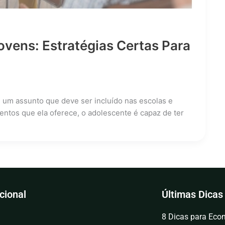
ovens: Estratégias Certas Para
é um assunto que deve ser incluído nas escolas e
mentos que ela oferece, o adolescente é capaz de ter
ucional
Últimas Dicas
8 Dicas para Econ