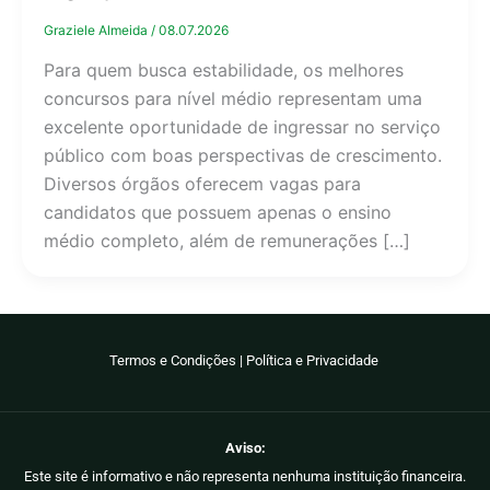
Graziele Almeida
/
08.07.2026
Para quem busca estabilidade, os melhores
concursos para nível médio representam uma
excelente oportunidade de ingressar no serviço
público com boas perspectivas de crescimento.
Diversos órgãos oferecem vagas para
candidatos que possuem apenas o ensino
médio completo, além de remunerações […]
Termos e Condições
|
Política e Privacidade
Aviso:
Este site é informativo e não representa nenhuma instituição financeira.