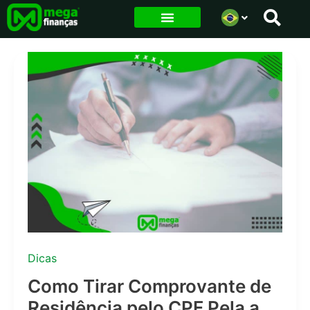
Ir
para
o
conteúdo
Dicas
Como Tirar Comprovante de
Residência pelo CPF Pela a