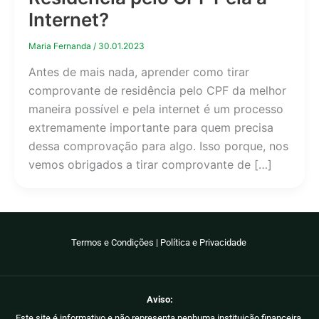
Internet?
Maria Fernanda
/
30.01.2023
Antes de mais nada, aprender como tirar
comprovante de residência pelo CPF da melhor
maneira possível e pela internet é um processo
extremamente importante para quem precisa
dessa comprovação para algo. Isso porque, nos
vemos obrigados a tirar comprovante de […]
Termos e Condições
|
Política e Privacidade
Aviso:
Este site é informativo e não representa nenhuma instituição financeira.