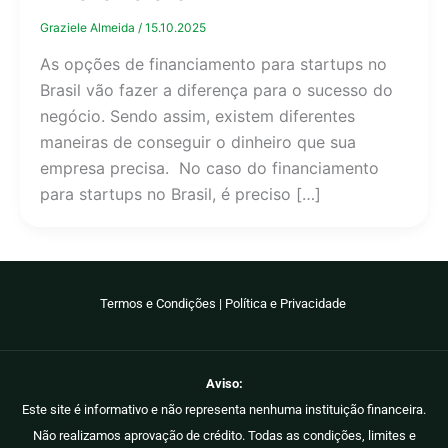
Graziele Almeida
/
15.10.2025
As opções de financiamento para startups no
Brasil vão fazer a diferença para o sucesso do
negócio. Sendo assim, existem diferentes
maneiras de conseguir o dinheiro que sua
empresa precisa. No caso do financiamento
para startups no Brasil, é preciso […]
Termos e Condições
|
Política e Privacidade
Aviso:
Este site é informativo e não representa nenhuma instituição financeira.
Não realizamos aprovação de crédito. Todas as condições, limites e