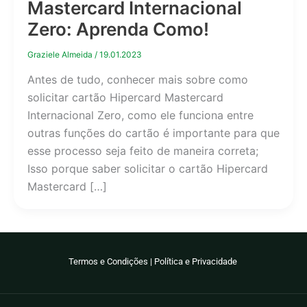
Mastercard Internacional
Zero: Aprenda Como!
Graziele Almeida
/
19.01.2023
Antes de tudo, conhecer mais sobre como
solicitar cartão Hipercard Mastercard
Internacional Zero, como ele funciona entre
outras funções do cartão é importante para que
esse processo seja feito de maneira correta;
Isso porque saber solicitar o cartão Hipercard
Mastercard […]
Termos e Condições
|
Política e Privacidade