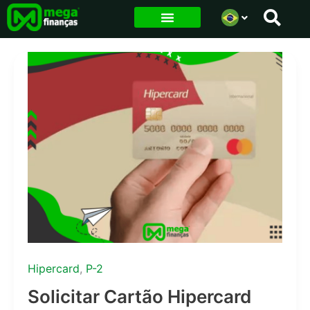
Ir
para
o
conteúdo
Hipercard
,
P-2
Solicitar Cartão Hipercard