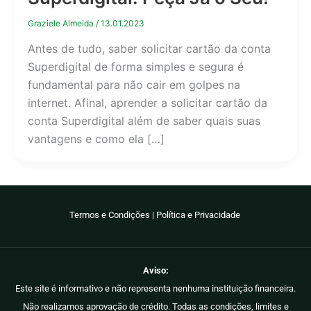
Graziele Almeida
/
13.01.2023
Antes de tudo, saber solicitar cartão da conta
Superdigital de forma simples e segura é
fundamental para não cair em golpes na
internet. Afinal, aprender a solicitar cartão da
conta Superdigital além de saber quais suas
vantagens e como ela […]
Termos e Condições
|
Política e Privacidade
Aviso:
Este site é informativo e não representa nenhuma instituição financeira.
Não realizamos aprovação de crédito. Todas as condições, limites e