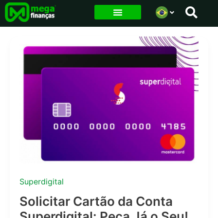
Ir
para
o
conteúdo
Superdigital
Solicitar Cartão da Conta
Superdigital: Peça Já o Seu!