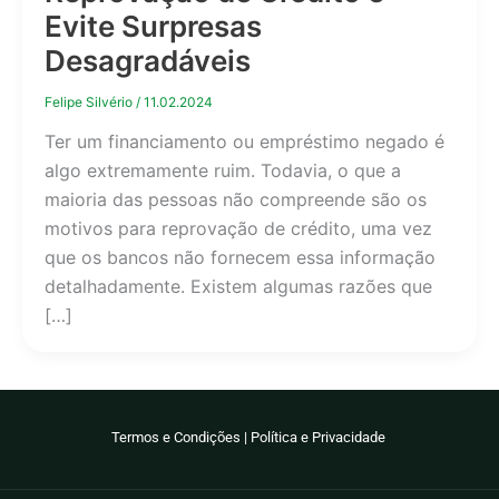
Evite Surpresas
Desagradáveis
Felipe Silvério
/
11.02.2024
Ter um financiamento ou empréstimo negado é
algo extremamente ruim. Todavia, o que a
maioria das pessoas não compreende são os
motivos para reprovação de crédito, uma vez
que os bancos não fornecem essa informação
detalhadamente. Existem algumas razões que
[…]
Termos e Condições
|
Política e Privacidade