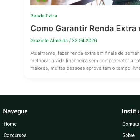
Renda Extra
Como Garantir Renda Extra 
Graziele Almeida
/
22.04.2026
Atualmente, fazer renda extra em finais de sema
melhorar a vida financeira sem comprometer a ro
maiores, muitas pessoas aproveitam o tempo livre
Navegue
Instit
Home
Contato
Concursos
Sobre