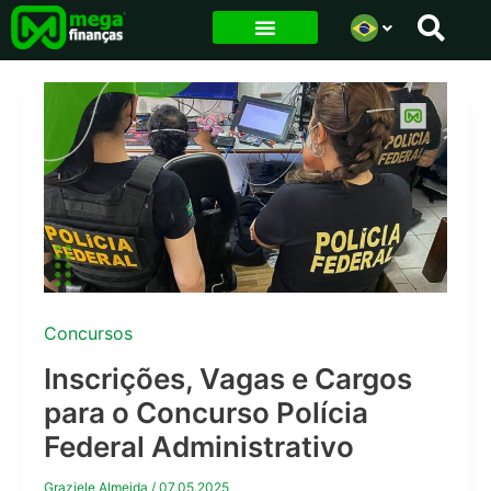
Ir
para
o
conteúdo
Concursos
Inscrições, Vagas e Cargos
para o Concurso Polícia
Federal Administrativo
Graziele Almeida
/
07.05.2025