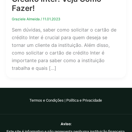
Fazer!
Graziele Almeida
/
11.01.2023
Sem dúvidas, saber como solicitar o cartão de
crédito Inter é crucial para quem deseja se
tornar um cliente da instituição. Além disso,
como solicitar o cartão de crédito Inter é
importante para saber como a instituição
trabalha e quais […]
Termos e Condições
|
Política e Privacidade
Aviso:
Este site é informativo e não representa nenhuma instituição financeira.