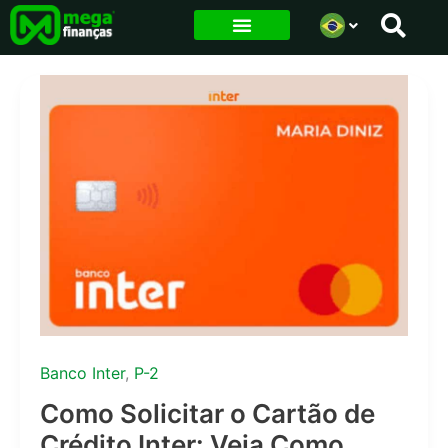
Ir
para
o
conteúdo
Banco Inter
,
P-2
Como Solicitar o Cartão de
Crédito Inter: Veja Como