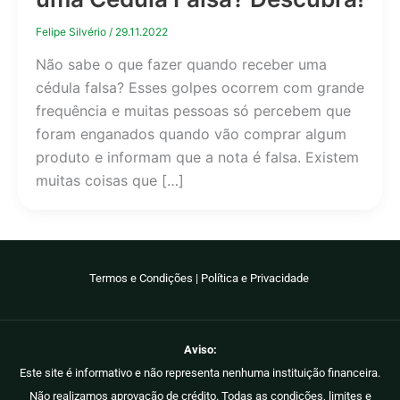
Felipe Silvério
/
29.11.2022
Não sabe o que fazer quando receber uma
cédula falsa? Esses golpes ocorrem com grande
frequência e muitas pessoas só percebem que
foram enganados quando vão comprar algum
produto e informam que a nota é falsa. Existem
muitas coisas que […]
Termos e Condições
|
Política e Privacidade
Aviso:
Este site é informativo e não representa nenhuma instituição financeira.
Não realizamos aprovação de crédito. Todas as condições, limites e