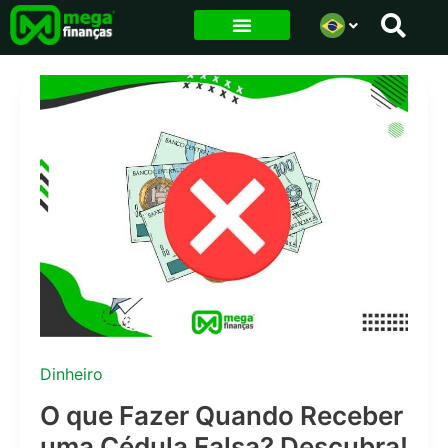
Ir
para
o
conteúdo
Dinheiro
O que Fazer Quando Receber
uma Cédula Falsa? Descubra!