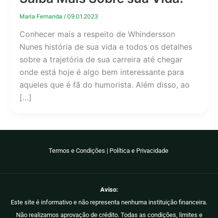
Maria Fernanda
/
09.01.2023
Conhecer mais a respeito de Whindersson
Nunes história de sua vida e todos os detalhes
sobre a trajetória de sua carreira até chegar
onde está hoje é algo bem interessante para
aqueles que é fã do humorista. Além disso, ao
[…]
Termos e Condições
|
Política e Privacidade
Aviso:
Este site é informativo e não representa nenhuma instituição financeira.
Não realizamos aprovação de crédito. Todas as condições, limites e