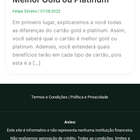
Felipe Silvério
/
07.08.2022
Em primeiro lugar, explicaremos a você todas
as diferenças do cartão gold e platinum. Assim,
você saberá qual o cartão é melhor gold ou
platinum. Ademais, você entenderá quais
benefícios terão em cada tipo de cartão, pois
esta é a […]
Termos e Condições
|
Política e Privacidade
Aviso:
Este site é informativo e não representa nenhuma instituição financeira.
Não realizamos aprovação de crédito. Todas as condições, limites e