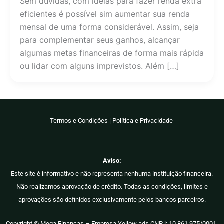
Sem dúvidas, com ideias para fazer renda extra
eficientes é possível sim aumentar sua renda
mensal de uma forma considerável. Assim, seja
para complementar seus ganhos, alcançar
algumas metas financeiras de forma mais rápida
ou lidar com alguns imprevistos. Além […]
Termos e Condições
|
Política e Privacidade
Aviso:
Este site é informativo e não representa nenhuma instituição financeira.
Não realizamos aprovação de crédito. Todas as condições, limites e
aprovações são definidos exclusivamente pelos bancos parceiros.
Copyright © Mega Finanças – Empresa Yellow ads CNPJ: 10.861.975/0001-