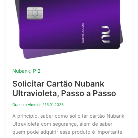
Nubank
,
P-2
Solicitar Cartão Nubank
Ultravioleta, Passo a Passo
Graziele Almeida
/
16.01.2023
A princípio, saber como solicitar cartão Nubank
Ultravioleta com segurança, além de saber
quem pode adquirir esse produto é importante