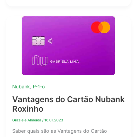
Nubank
,
P-1-o
Vantagens do Cartão Nubank
Roxinho
Graziele Almeida
/
16.01.2023
Saber quais são as Vantagens do Cartão