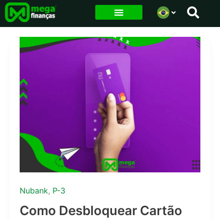
Ir
para
o
conteúdo
Nubank
,
P-3
Como Desbloquear Cartão