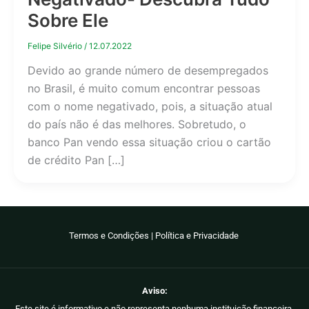
Sobre Ele
Felipe Silvério
/
12.07.2022
Devido ao grande número de desempregados
no Brasil, é muito comum encontrar pessoas
com o nome negativado, pois, a situação atual
do país não é das melhores. Sobretudo, o
banco Pan vendo essa situação criou o cartão
de crédito Pan […]
Termos e Condições
|
Política e Privacidade
Aviso:
Este site é informativo e não representa nenhuma instituição financeira.