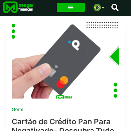
Ir
para
o
conteúdo
Geral
Cartão de Crédito Pan Para
Negativado- Descubra Tudo