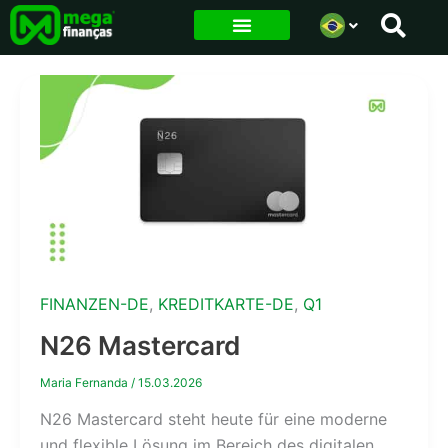
Ir
para
o
conteúdo
FINANZEN-DE
,
KREDITKARTE-DE
,
Q1
N26 Mastercard
Maria Fernanda
/
15.03.2026
N26 Mastercard steht heute für eine moderne
und flexible Lösung im Bereich des digitalen