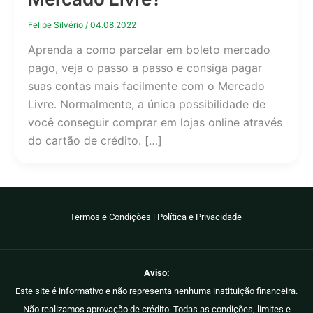
Felipe Silvério
/
04.08.2022
Aprenda a como parcelar em boleto mercado
pago, veja o passo a passo e consiga pagar
suas contas mais facilmente com o Mercado
Livre. Normalmente, a única possibilidade de
você conseguir comprar em lojas online através
do cartão de crédito. […]
Termos e Condições
|
Política e Privacidade
Aviso:
Este site é informativo e não representa nenhuma instituição financeira.
Não realizamos aprovação de crédito. Todas as condições, limites e