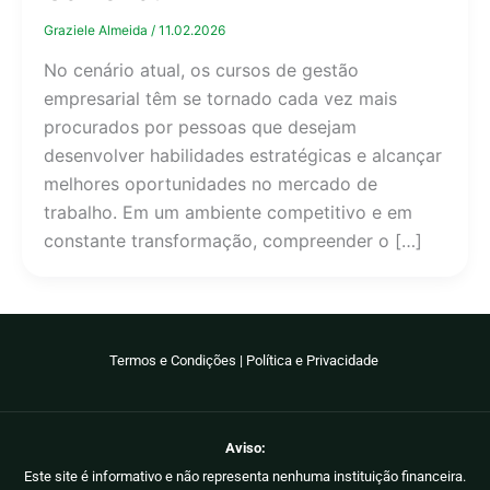
Graziele Almeida
/
11.02.2026
No cenário atual, os cursos de gestão
empresarial têm se tornado cada vez mais
procurados por pessoas que desejam
desenvolver habilidades estratégicas e alcançar
melhores oportunidades no mercado de
trabalho. Em um ambiente competitivo e em
constante transformação, compreender o […]
Termos e Condições
|
Política e Privacidade
Aviso:
Este site é informativo e não representa nenhuma instituição financeira.