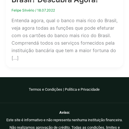
Felipe Silvério
/
18.07.2022
Entenda agora, qual o banco mais rico do Brasil,
veja agora todas as funções que pode efeturar
com os cartões do banco mais rico do Brasil.
Comprrendá todos os serviços fornecidos pela
instituição bancária que tem a maior fortuna do
[…]
Termos e Condições
|
Política e Privacidade
Aviso:
Este site é informativo e não representa nenhuma instituição financeira.
Não realizamos aprovação de crédito. Todas as condições, limites e