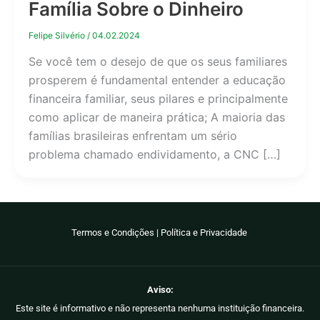
Família Sobre o Dinheiro
Felipe Silvério
/
04.02.2024
Se você tem o desejo de que os seus familiares
prosperem é fundamental entender a educação
financeira familiar, seus pilares e principalmente
como aplicar de maneira prática; A maioria das
famílias brasileiras enfrentam um sério
problema chamado endividamento, a CNC […]
Termos e Condições
|
Política e Privacidade
Aviso:
Este site é informativo e não representa nenhuma instituição financeira.