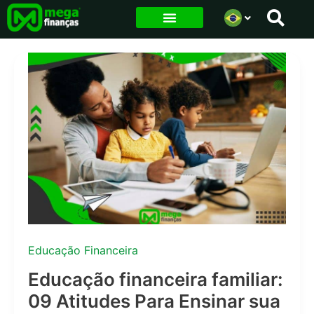
Ir
para
o
conteúdo
Educação Financeira
Educação financeira familiar:
09 Atitudes Para Ensinar sua