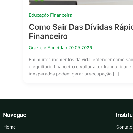
Educação Financeira
Como Sair Das Dívidas Rápi
Financeiro
Graziele Almeida
/
20.05.2026
Em muitos momentos da vida, entender como sair 
o equilíbrio financeiro e voltar a ter tranquilidad
inesperados podem gerar preocupação […]
Navegue
Instit
Home
Contato