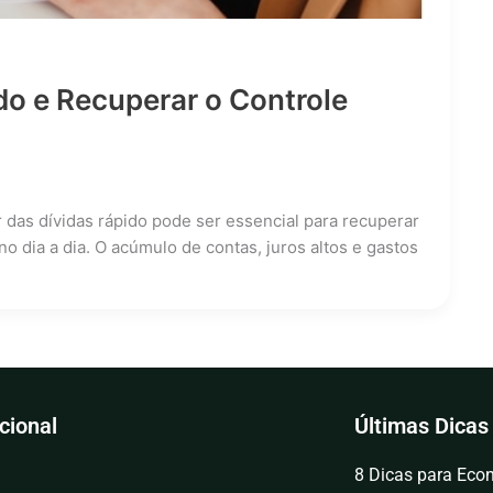
do e Recuperar o Controle
das dívidas rápido pode ser essencial para recuperar
e no dia a dia. O acúmulo de contas, juros altos e gastos
ucional
Últimas Dicas
8 Dicas para Econ