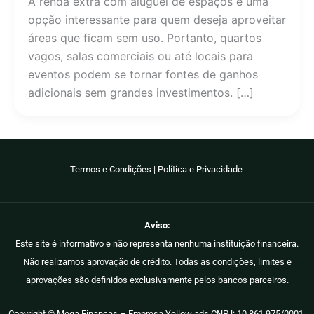
A renda extra com aluguel de espaços é uma
opção interessante para quem deseja aproveitar
áreas que ficam sem uso. Portanto, quartos
vagos, salas comerciais ou até locais para
eventos podem se tornar fontes de ganhos
adicionais sem grandes investimentos. […]
Termos e Condições
|
Política e Privacidade
Aviso:
Este site é informativo e não representa nenhuma instituição financeira.
Não realizamos aprovação de crédito. Todas as condições, limites e
aprovações são definidos exclusivamente pelos bancos parceiros.
Copyright © Mega Finanças – Empresa Yellow ads CNPJ: 10.861.975/0001-