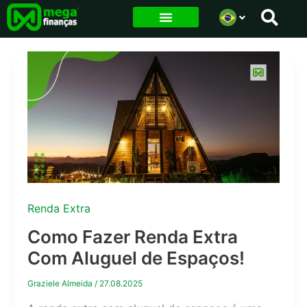
Ir
para
o
conteúdo
Renda Extra
Como Fazer Renda Extra
Com Aluguel de Espaços!
Graziele Almeida
/
27.08.2025