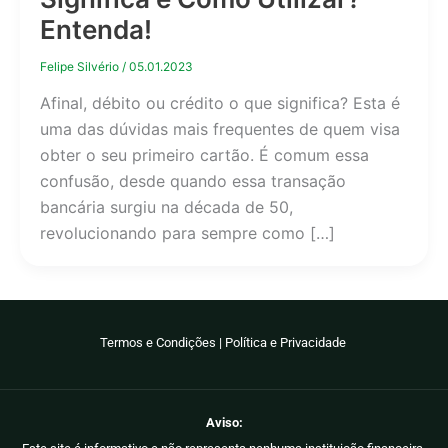
Entenda!
Felipe Silvério
/
05.01.2023
Afinal, débito ou crédito o que significa? Esta é
uma das dúvidas mais frequentes de quem visa
obter o seu primeiro cartão. É comum essa
confusão, desde quando essa transação
bancária surgiu na década de 50,
revolucionando para sempre como […]
Termos e Condições
|
Política e Privacidade
Aviso: