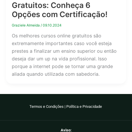
Gratuitos: Conheça 6
Opções com Certificação!
Graziele Almeida
/
09.10.2024
Os melhores cursos online gratuitos são
extremamente importantes caso você esteja
prestes a finalizar um ensino superior ou então
deseja dar um up na vida profissional. Isso
porque a internet pode se tornar uma grande
aliada quando utilizada com sabedoria.
Termos e Condições
|
Política e Privacidade
Aviso: