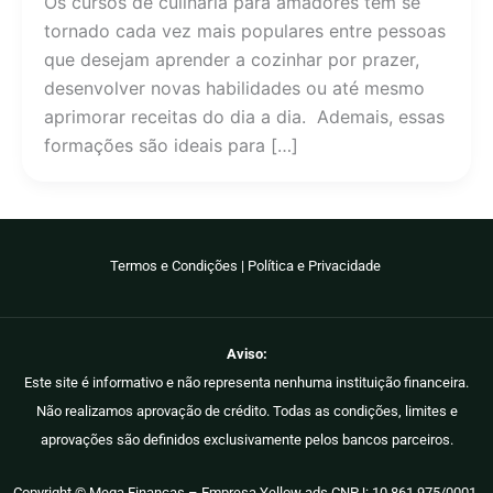
Os cursos de culinária para amadores têm se
tornado cada vez mais populares entre pessoas
que desejam aprender a cozinhar por prazer,
desenvolver novas habilidades ou até mesmo
aprimorar receitas do dia a dia. Ademais, essas
formações são ideais para […]
Termos e Condições
|
Política e Privacidade
Aviso:
Este site é informativo e não representa nenhuma instituição financeira.
Não realizamos aprovação de crédito. Todas as condições, limites e
aprovações são definidos exclusivamente pelos bancos parceiros.
Copyright © Mega Finanças – Empresa Yellow ads CNPJ: 10.861.975/0001-