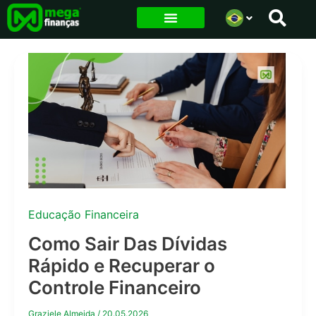
Ir
para
o
conteúdo
Educação Financeira
Como Sair Das Dívidas
Rápido e Recuperar o
Controle Financeiro
Graziele Almeida
/
20.05.2026