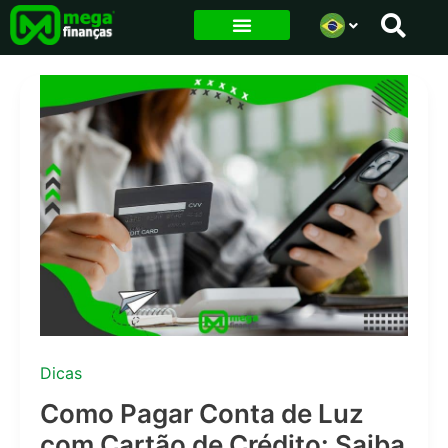
Ir
para
o
conteúdo
Dicas
Como Pagar Conta de Luz
com Cartão de Crédito: Saiba