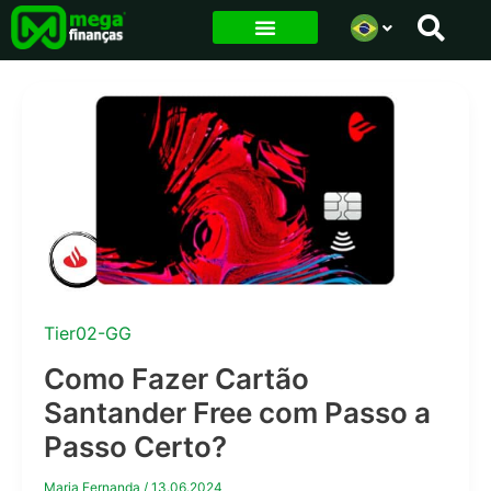
Ir
para
o
conteúdo
Tier02-GG
Como Fazer Cartão
Santander Free com Passo a
Passo Certo?
Maria Fernanda
/
13.06.2024