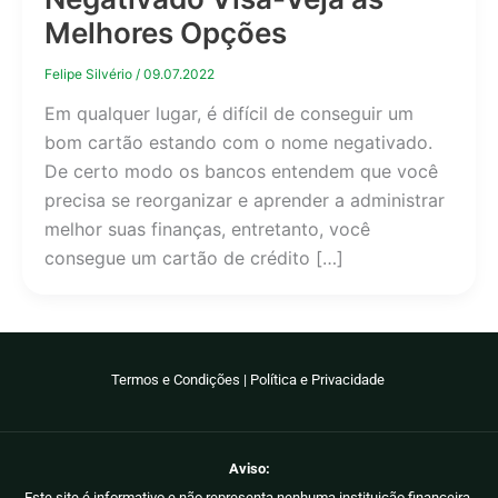
Melhores Opções
Felipe Silvério
/
09.07.2022
Em qualquer lugar, é difícil de conseguir um
bom cartão estando com o nome negativado.
De certo modo os bancos entendem que você
precisa se reorganizar e aprender a administrar
melhor suas finanças, entretanto, você
consegue um cartão de crédito […]
Termos e Condições
|
Política e Privacidade
Aviso:
Este site é informativo e não representa nenhuma instituição financeira.