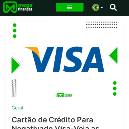
Ir
para
o
conteúdo
Geral
Cartão de Crédito Para
Negativado Visa-Veja as