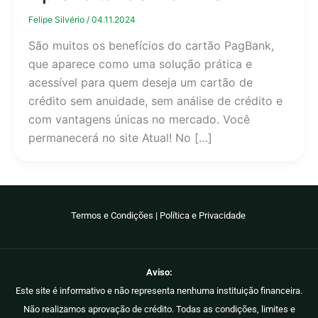
Felipe Silvério
/
04.11.2024
São muitos os benefícios do cartão PagBank,
que aparece como uma solução prática e
acessível para quem deseja um cartão de
crédito sem anuidade, sem análise de crédito e
com vantagens únicas no mercado. Você
permanecerá no site Atual! No […]
Termos e Condições
|
Política e Privacidade
Aviso:
Este site é informativo e não representa nenhuma instituição financeira.
Não realizamos aprovação de crédito. Todas as condições, limites e