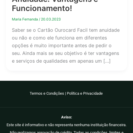
Funcionamento!
Maria Fernanda
/
20.03.2023
Saber se o Cartão Ourocard Facil tem anuidade
ou não e como ele funciona em diferentes
opções é muito importante antes de pedir o
seu. Ainda mais se seu objetivo é ter vantagens
e serviços de qualidades em apenas um […]
Termos e Condições
|
Política e Privacidade
Aviso:
Este site é informativo e não representa nenhuma instituição financeira.
Não realizamos aprovação de crédito. Todas as condições, limites e