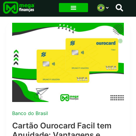
Ir
para
o
conteúdo
Banco do Brasil
Cartão Ourocard Facil tem
Anuidade: Vantagens e