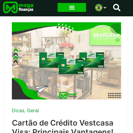
Ir
para
o
conteúdo
Dicas
,
Geral
Cartão de Crédito Vestcasa
Visa: Principais Vantagens!