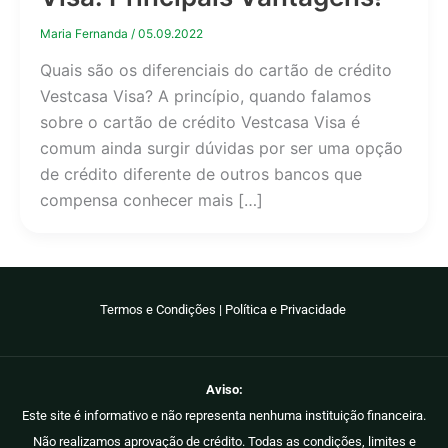
Maria Fernanda
/
05.09.2022
Quais são os diferenciais do cartão de crédito
Vestcasa Visa? A princípio, quando falamos
sobre o cartão de crédito Vestcasa Visa é
comum ainda surgir dúvidas por ser uma opção
de crédito diferente de outros bancos que
compensa conhecer mais […]
Termos e Condições
|
Política e Privacidade
Aviso:
Este site é informativo e não representa nenhuma instituição financeira.
Não realizamos aprovação de crédito. Todas as condições, limites e