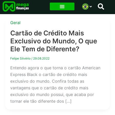
Ir
para
o
Geral
conteúdo
Cartão de Crédito Mais
Exclusivo do Mundo, O que
Ele Tem de Diferente?
Felipe Silvério
/
29.08.2022
Entendo agora o que torna o cartão American
Express Black o cartão de crédito mais
exclusivo do mundo. Confira todas as
vantagens que o cartão de crédito mais
exclusivo do mundo possui, que acaba por
tornar ele tão diferente dos […]