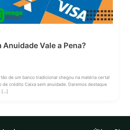
m Anuidade Vale a Pena?
tão de um banco tradicional chegou na matéria certa!
o de crédito Caixa sem anuidade. Daremos destaque
 […]