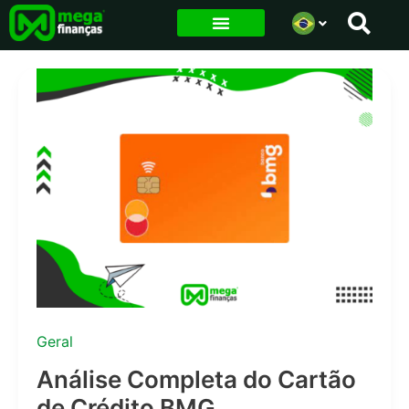
Ir
para
o
conteúdo
Geral
Análise Completa do Cartão
de Crédito BMG