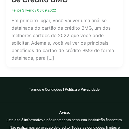
Felipe Silvério
/
08.09.2022
Em primeiro lugar, você vai ver uma análise
detalhada do cartão de crédito BMG, um dos
melhores cartões de 2022 que você pode
solicitar. Ademais, você vai ver os principais
benefícios do cartão de crédito BMG de forma
detalhada, para […]
Termos e Condições
|
Política e Privacidade
Aviso:
Este site é informativo e não representa nenhuma instituição financeira.
Não realizamos aprovação de crédito. Todas as condições, limites e