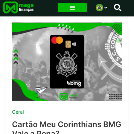
Ir
para
o
conteúdo
Geral
Cartão Meu Corinthians BMG
Vale a Pena?