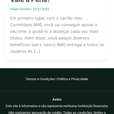
Felipe Silvério
/
24.07.2022
Em primeiro lugar, com o cartão meu
Corinthians BMG você vai conseguir apoiar o
seu time. e ajudá-lo a alcançar cada vez mais
títulos. Além disso, você adquiri diversos
benefícios que o banco BMG entrega a todos os
usuários do […]
Termos e Condições
|
Política e Privacidade
Aviso:
Este site é informativo e não representa nenhuma instituição financeira.
Não realizamos aprovação de crédito. Todas as condições, limites e